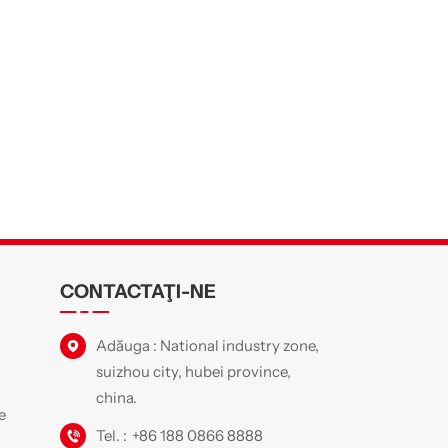
CONTACTAŢI-NE
Adăuga : National industry zone,
suizhou city, hubei province,
china.
e
Tel. :
+86 188 0866 8888