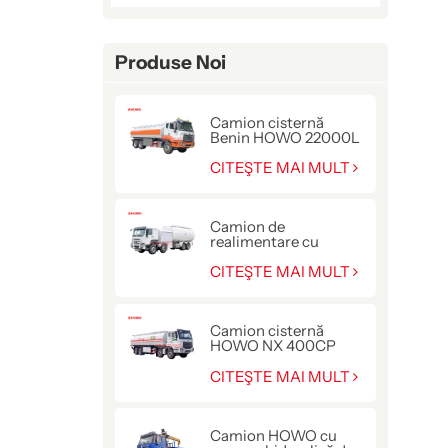
Produse Noi
Camion cisternă
Benin HOWO 22000L
pentru livrarea de
combustibil
CITEŞTE MAI MULT
Camion de
realimentare cu
avioane Sinotruk
Howo 8x4
CITEŞTE MAI MULT
Camion cisternă
HOWO NX 400CP
pentru livrarea de
combustibil
CITEŞTE MAI MULT
Camion HOWO cu