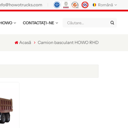
nfo@howotrucks.com
Română
 HOWO
CONTACTAŢI-NE
English
Français
Deutsch
Русский
Italiano
Español
Acasă
Camion basculant HOWO RHD
Português
Nederland
日语
한국어
Türk
Ελληνικά
แบบไทย
Magyar
Indonesia
Tiếng Việt
عربي
Қазақстан
မြန်မာ
Filipino
kiswahili
Türkmenler
o'zbek
Кыргызча