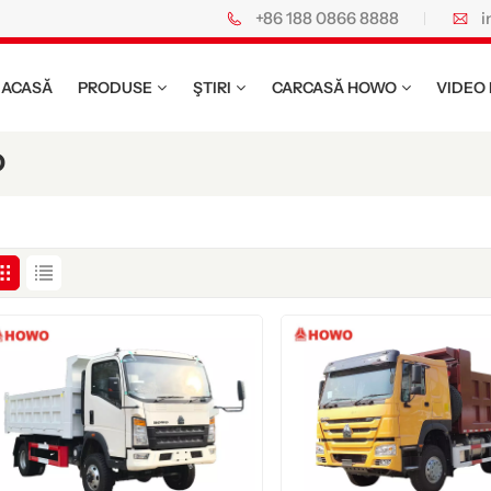
+86 188 0866 8888
i
e speciale HOWO.
ACASĂ
PRODUSE
ŞTIRI
CARCASĂ HOWO
VIDEO
D