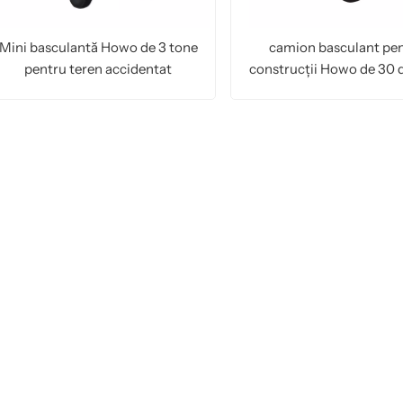
Mini basculantă Howo de 3 tone
camion basculant pe
pentru teren accidentat
construcții Howo de 30 
din Kenya
CITEŞTE MAI MULT
CITEŞTE MAI MUL